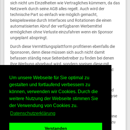
sich nicht um Einzelheiten wie Vertragliches kümmern, da das
Netzwerk durch seine AGB alles regelt. Auch wird der
technische Part so einfach wie möglich gemacht,
beispielsweise durch Interfaces und Rotationen die einen
automatisierten Abruf der verfügbaren Werbemittel
ermöglichen ohne Verluste einzufahren wenn ein Sponsor
ungeplant abspringt.
Durch diese Vermittlungsplattform profitieren ebenfalls die
Sponsoren, denn diese müssen sich auch nicht damit
befassen ständig neue Seitenbetreiber zu finden bei denen
Ihre Werbung abgebaut wird, sondern speisen diese mit
einem entsprechenden Budget ins Werbenetzwerk ein und
warten einfach ab bis die Webmaster sie einbinden und
Um unsere Webseite für Sie optimal zu
abbauen.
gestalten und fortlaufend verbessern zu
Zudem gibt es hier durch das System auch Statistiken und
können, verwenden wir Cookies. Durch die
Auswertungsmöglichkeiten um eine Kosten-Nutzen-Analyse
weitere Nutzung der Webseite stimmen Sie
durchzuführen und nicht blind auf die Werbewirksamkeit
der Verwendung von Cookies zu.
vertrauen zu müssen.
Datenschutzerklärung
Sie sehen also, ein Werbenetzwerk bietete beiden Seiten eine
Plattform um unkompliziert Werbeflächen und Produkte zu
vermarkten ohne wertvolle Zeit zu verschwenden.
Verstanden