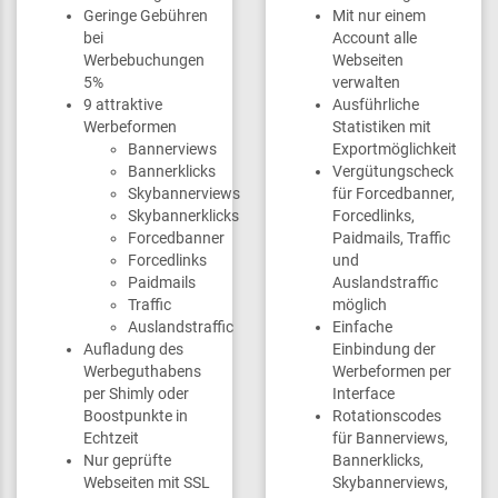
Geringe Gebühren
Mit nur einem
bei
Account alle
Werbebuchungen
Webseiten
5%
verwalten
9 attraktive
Ausführliche
Werbeformen
Statistiken mit
Bannerviews
Exportmöglichkeit
Bannerklicks
Vergütungscheck
Skybannerviews
für Forcedbanner,
Skybannerklicks
Forcedlinks,
Forcedbanner
Paidmails, Traffic
Forcedlinks
und
Paidmails
Auslandstraffic
Traffic
möglich
Auslandstraffic
Einfache
Aufladung des
Einbindung der
Werbeguthabens
Werbeformen per
per Shimly oder
Interface
Boostpunkte in
Rotationscodes
Echtzeit
für Bannerviews,
Nur geprüfte
Bannerklicks,
Webseiten mit SSL
Skybannerviews,