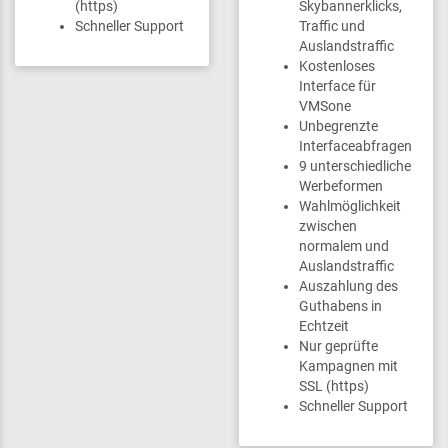
(https)
Skybannerklicks,
Schneller Support
Traffic und
Auslandstraffic
Kostenloses
Interface für
VMSone
Unbegrenzte
Interfaceabfragen
9 unterschiedliche
Werbeformen
Wahlmöglichkeit
zwischen
normalem und
Auslandstraffic
Auszahlung des
Guthabens in
Echtzeit
Nur geprüfte
Kampagnen mit
SSL (https)
Schneller Support